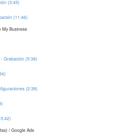
ión (3:45)
bación (11:46)
le My Business
- Grabación (5:38)
34)
figuraciones (2:38)
8)
15:42)
tas) / Google Ads